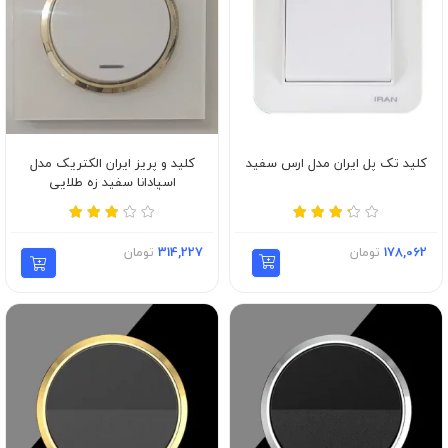
کلید تک پل ایران مدل ارس سفید
کلید و پریز ایران الکتریک مدل
اسپادانا سفید زه طلایی
178,062
تومان
314,227
تومان