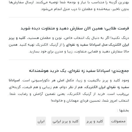
بهترین گزینه را متناسب با نیاز و بودجه شما توصیه می‌کنند. ارسال سفارش‌ها
بدون تاخیر، بیمه‌شده و مطمئن تا درب منزل انجام می‌شود.
فرصت طلایی؛ همین الان سفارش دهید و متفاوت دیده شوید
درنگ نکنید! اگر به دنبال یک انتخاب خاص، نوین و مطمئن هستید،
کلید و پریز
ایران الکتریک مدل اسپادانا سفید زه نقره‌ای
را از آرنیک الکتریک تهیه کنید. همین
حالا سفارش دهید و فضایی متفاوت، زیبا و مدرن برای خود بسازید.
جمع‌بندی؛ اسپادانا سفید زه نقره‌ای، یک خرید هوشمندانه
وجود کلید و پریز باکیفیت و زیبا، مکمل اصلی هر دکوراسیونی است.
اسپادانا
سفید زه نقره‌ای ایران الکتریک
، هم از نظر دوام، هم زیبایی و هم قیمت، گزینه‌ای
بی‌رقیب است. خرید از آرنیک الکتریک، یعنی تضمین آرامش و رضایت شما.
انتخاب امروز شما، تحسین فردای مهمانان و خانواده!
بخشها :
محصولات
کلید و پریز
کلید و پریز ایرانی
ایران