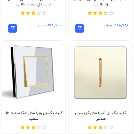
زه طلایی
کریستال سفید طلایی
228,781
تومان
174,900
تومان
کلید یک پل آسیا مدل کریستال
کلید یک پل ویرا مدل امگا سفید طلا
صدفی
سفید