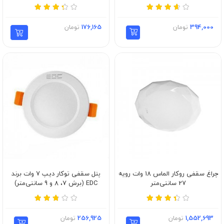
394,000
تومان
176,165
تومان
چراغ سقفی روکار الماس 18 وات رویه
پنل سقفی توکار دیپ 7 وات برند
27 سانتی‌متر
EDC (برش 7، 8 و 9 سانتی‌متر)
1,552,693
تومان
256,925
تومان