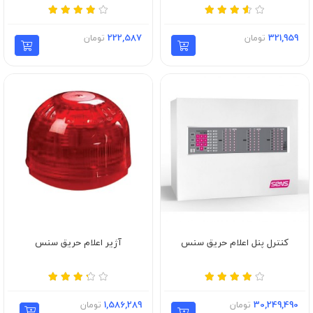
321,959
تومان
222,587
تومان
کنترل پنل اعلام حریق سنس
آژیر اعلام حریق سنس
30,249,490
تومان
1,586,289
تومان