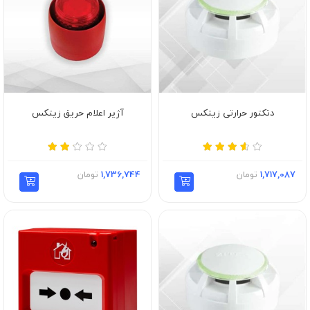
دتکتور حرارتی زیتکس
آژیر اعلام حریق زیتکس
1,717,087
تومان
1,736,744
تومان