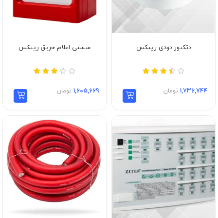
دتکتور دودی زیتکس
شستی اعلام حریق زیتکس
1,736,744
تومان
1,605,669
تومان