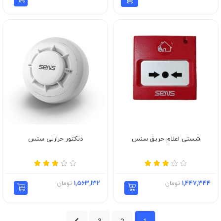
شستی اعلام حریق سنس
دتکتور حرارتی سنس
1,447,344
تومان
1,563,132
تومان
3
2
1