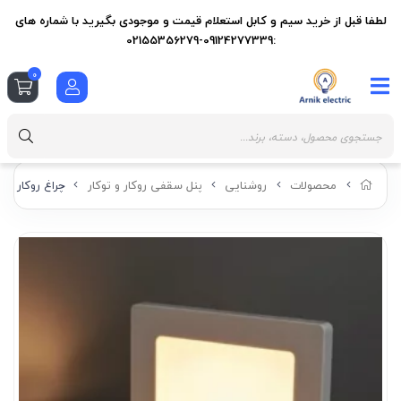
لطفا قبل از خرید سیم و کابل استعلام قیمت و موجودی بگیرید با شماره های
:09124277339-02155356279
0
محصولات
روشنایی
پنل سقفی روکار و توکار
چراغ روکار اس ام دی آویسا 50