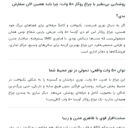
روشنایی بی‌نظیر با چراغ روکار ۵۰ وات؛ چرا باید همین الان سفارش
بدی؟
اگر به دنبال نوری قدرتمند، یکنواخت و کاملاً حرفه‌ای برای فضاهای بزرگ خود
هستی، چراغ روکار اس ام دی آویسا ۵۰ وات مربعی پارس شعاع توس همان
محصولی‌ست که مدت‌ها دنبالش بودی. با فناوری SMD پیشرفته، ساختار مدرن
و طراحی منحصر‌به‌فرد، این چراغ بهترین گزینه برای سالن‌های وسیع، مراکز تجاری،
فروشگاه‌ها و دفاتر اداری است.
توان ۵۰ وات واقعی؛ تحولی در نور محیط شما
این چراغ با قدرت ۵۰ وات، نوری درخشان و گسترده را به شکلی یکنواخت در
محیط پخش می‌کند. روشنایی فراگیر بدون هیچ سایه و تاریکی، حتی بزرگ‌ترین
اماکن را به‌صورت کامل و حرفه‌ای پوشش می‌دهد. دیگر نیازی به چندین چراغ
همزمان ندارید؛ یک چراغ روکار آویسا ۵۰ وات کافی‌ست!
سخت‌افزار قوی با ظاهری مدرن و زیبا
بدنه‌ی مستحکم ABS و قاب باکیفیت این چراغ، هم مقاومت مثال‌زدنی در برابر