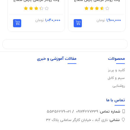
توس
توس
1,900,000
تومان
1,040,000
تومان
محصولات
مقالات آموزشی و خبری
کلید و پریز
سیم و کابل
روشنایی
تماس با
ما
شماره تماس‌:
09124277339
/
021-55356279
نشانی:
نازی آباد ، خیابان کارگر سامانی پلاک 32