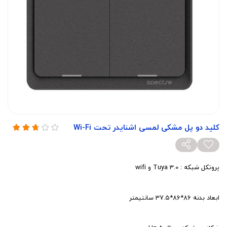
کلید دو پل مشکی لمسی اشنایدر تحت Wi-Fi
پروتکل شبکه : 3.0 Tuya و wifi
ابعاد بدنه 86*86*37.5 سانتیمتر