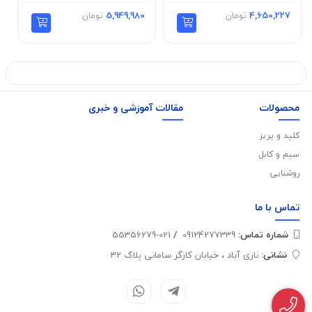
4,650,227
تومان
5,949,980
تومان
محصولات
مقالات آموزشی و خبری
کلید و پریز
سیم و کابل
روشنایی
تماس با
ما
شماره تماس‌:
09124277339
/
021-55356279
نشانی:
نازی آباد ، خیابان کارگر سامانی پلاک 32