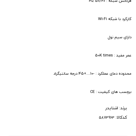
فرکانس شبکه : 50/60 Hz
کارکرد با شبکه Wi-Fi
دارای سیم نول
عمر مفید : 50K times
محدوده دمای عملکرد : -10…+45 درجه سانتیگراد
برچسب های کیفیت : CE
برند:
اشنایدر
کدکالا: