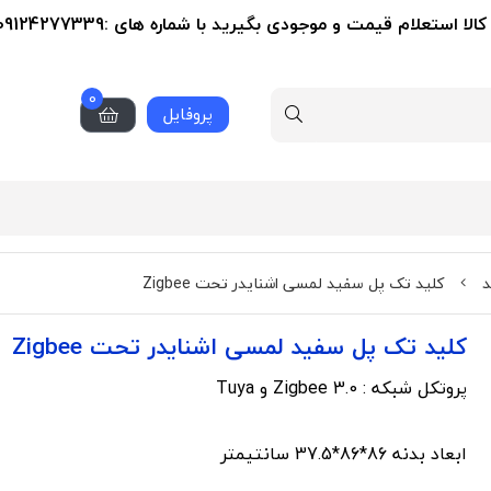
استعلام قیمت و موجودی بگیرید با شماره های :09124277339-02155356279
0
پروفایل
د
کلید تک پل سفید لمسی اشنایدر تحت Zigbee
کلید تک پل سفید لمسی اشنایدر تحت Zigbee
پروتکل شبکه : Zigbee 3.0 و Tuya
ابعاد بدنه 86*86*37.5 سانتیمتر