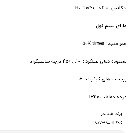
فرکانس شبکه : 50/60 Hz
دارای سیم نول
عمر مفید : 50K times
محدوده دمای عملکرد : -10…+45 درجه سانتیگراد
برچسب های کیفیت : CE
درجه حفاظت IP20
برند:
اشنایدر
کدکالا: