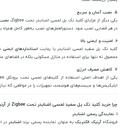
۵. نصب آسان و سریع
یکی دیگر از مزایای کلید تک پل لمسی اشنایدر تحت Zigbee،
نصب 
در هر فضایی نصب شود. دستورالعمل‌های نصب به‌طور کامل همراه با مح
۶. امنیت و ایمنی بالا
کلید تک پل سفید لمسی اشنایدر با رعایت
استانداردهای ایمنی بی
محصول نه تنها برای استفاده در منازل مسکونی بلکه در فضاهای عم
۷. کاهش مصرف انرژی
یکی از اهداف اصلی استفاده از کلیدهای لمسی تحت پروتکل Zigbee،
اپلیکیشن‌ها و سیستم‌های هوشمند، تجهیزات را در مواقعی که نیا
چرا خرید کلید تک پل سفید لمسی اشنایدر تحت Zigbee از آرنیک الکتریک توصیه می‌شود؟
۱. نمایندگی رسمی اشنایدر
فروشگاه
آرنیک الکتریک
به عنوان نماینده رسمی برند
اشنایدر
در ا