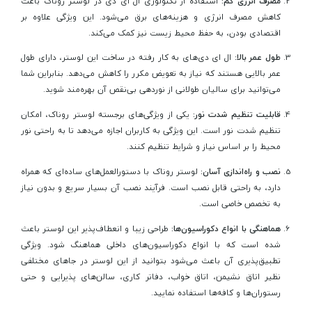
مصرف انرژی کم:
استفاده از تکنولوژی ال ای دی در لوستر روناک باعث
کاهش مصرف انرژی و هزینه‌های برق می‌شود. این ویژگی علاوه بر
اقتصادی بودن، به حفظ محیط زیست نیز کمک می‌کند.
طول عمر بالا:
ال ای دی‌های به کار رفته در ساخت این لوستر، دارای طول
عمر بالایی هستند که نیاز به تعویض مکرر را کاهش می‌دهد. بنابراین شما
می‌توانید برای سالیان طولانی از نوردهی بی‌نقص آن بهره‌مند شوید.
قابلیت تنظیم شدت نور:
یکی از ویژگی‌های برجسته لوستر روناک، امکان
تنظیم شدت نور است. این ویژگی به کاربران اجازه می‌دهد تا به راحتی نور
محیط را بر اساس نیاز و شرایط تنظیم کنند.
نصب و راه‌اندازی آسان:
لوستر روناک با دستورالعمل‌های ساده‌ای که همراه
دارد، به راحتی قابل نصب است. فرآیند نصب آن بسیار سریع و بدون نیاز
به تخصص خاصی است.
هماهنگی با انواع دکوراسیون‌ها:
طراحی زیبا و انعطاف‌پذیر این لوستر باعث
شده است که با انواع دکوراسیون‌های داخلی هماهنگ شود. ویژگی
تطبیق‌پذیری آن باعث می‌شود بتوانید از این لوستر در جاهای مختلفی
نظیر اتاق نشیمن، اتاق خواب، دفاتر کاری، سالن‌های پذیرایی و حتی
رستوران‌ها و کافه‌ها استفاده نمایید.