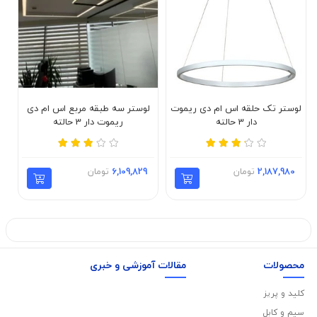
لوستر تک حلقه اس ام دی ریموت
لوستر سه طبقه مربع اس ام دی
لو
دار 3 حالته
ریموت دار 3 حالته
2,187,980
تومان
6,109,829
تومان
محصولات
مقالات آموزشی و خبری
کلید و پریز
سیم و کابل