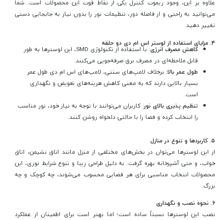
علاوه بر این، وجود ریموت‌ کنترل یکی از نقاط قوت این محصولات است. شما
می‌توانید به راحتی و از فاصله دور، تنظیمات نور را بدون نیاز به جابجایی دستی
تغییر دهید.
۴. مزایای استفاده از لوستر اس ام دی دو حلقه
کاهش مصرف انرژی
: با استفاده از تکنولوژی SMD، این لوسترها به طور
قابل ملاحظه‌ای در مصرف برق صرفه‌جویی می‌کنند.
طول عمر بالا
: برخلاف لامپ‌های سنتی، لامپ‌های اس ام دی طول عمر
بسیار بالایی دارند که به معنی کاهش هزینه‌های تعویض و نگهداری
است.
تنظیم پذیری بالای نور
: کاربران می‌توانند با توجه به نیاز خود، نور مناسب
را انتخاب کرده و فضا را با حالتی دلخواه روشن کنند.
۵. کاربردها و تنوع در منازل
از این لوسترها می‌توان در بخش‌های مختلفی از منزل مانند اتاق نشیمن، اتاق
خواب، و حتی آشپزخانه بهره گرفت. به دلیل طراحی زیبا و تنوع شرایط نوری، این
محصولات انتخاب مناسبی برای هر فضایی محسوب می‌شوند، چه کوچک و چه
بزرگ.
۶. نحوه نصب و نگهداری
نصب این لوسترها نسبتاً ساده است؛ اما بهتر است برای اطمینان از عملکرد