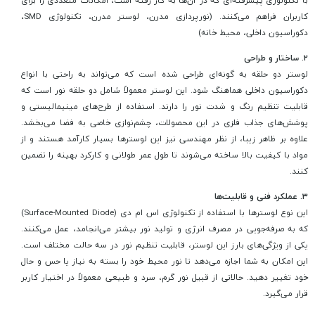
با تکنولوژی پیشرفته‌ای که در آن‌ها به کار رفته است، امکانات متعددی را برای
کاربران فراهم می‌کنند. (نورپردازی مدرن، لوستر مدرن، تکنولوژی SMD،
دکوراسیون داخلی، محیط خانه)
۲. ساختار و طراحی
لوستر دو حلقه به گونه‌ای طراحی شده است که می‌تواند به راحتی با انواع
دکوراسیون داخلی هماهنگ شود. این لوستر معمولاً شامل دو حلقه نور است که
قابلیت تنظیم رنگ و شدت نور را دارند. استفاده از طرح‌های مینیمالیستی و
پوشش‌های جذاب فلزی در این محصولات، چشم‌نوازی خاصی به فضا می‌بخشد.
علاوه بر ظاهر زیبا، از نظر مهندسی نیز این لوسترها بسیار کارآمد هستند و از
مواد با کیفیت بالا ساخته می‌شوند تا طول عمر طولانی و کارکرد بهینه را تضمین
کنند.
۳. عملکرد فنی و قابلیت‌ها
این نوع لوسترها با استفاده از تکنولوژی اس ام دی (Surface-Mounted Diode)
که به صرفه‌جویی در مصرف انرژی و تولید نور بیشتر می‌انجامد، عمل می‌کنند.
یکی از ویژگی‌های بارز این لوستر، قابلیت تنظیم نور در سه حالت مختلف است.
این امکان به شما اجازه می‌دهد تا نور محیط خود را بسته به نیاز یا حس و حال
خود تغییر دهید. حالاتی از قبیل نور گرم، سرد و طبیعی معمولاً در اختیار کاربر
قرار می‌گیرد.