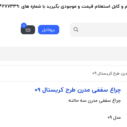
ل استعلام قیمت و موجودی بگیرید با شماره های :09124277339-02155356279
0
پروفایل
ن طرح کریستال 09
چراغ سقفی مدرن طرح کریستال 09
چراغ سقفی مدرن سه حالته
مدل 09