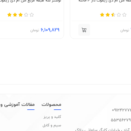
ه اس ام دی ریموت دار 3 حالته
لوستر سه طبقه مربع اس ام دی ریموت دار 3 
6,109,829
تومان
تومان
محصولات
مقالات آموزشی و 
کلید و پریز
سیم و کابل
آباد ، خیابان کارگر سامانی پلاک