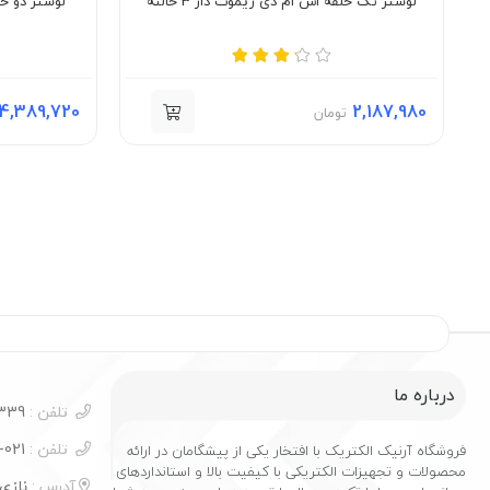
لوستر تک حلقه اس ام دی ریموت دار 3 حالته
لوستر دو حلق
4,389,720
2,187,980
تومان
درباره ما
تلفن :
09124277339
تلفن :
021-55356279
فروشگاه آرنیک الکتریک با افتخار یکی از پیشگامان در ارائه
محصولات و تجهیزات الکتریکی با کیفیت بالا و استانداردهای
آدرس :
نازی 