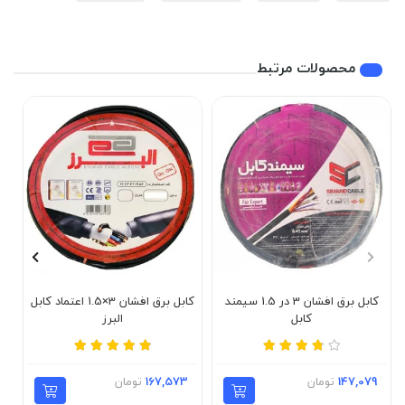
محصولات مرتبط
کابل برق افشان 3 در 1.5 سیمند
کابل برق افشان 3×1.5 اعتماد کابل
کابل
البرز
147,079
تومان
167,573
تومان