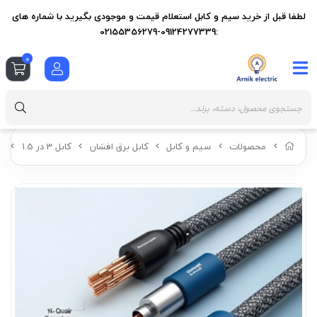
لطفا قبل از خرید سیم و کابل استعلام قیمت و موجودی بگیرید با شماره های
:09124277339-02155356279
0
محصولات
سیم و کابل
کابل برق افشان
کابل 3 در 1.5
کا