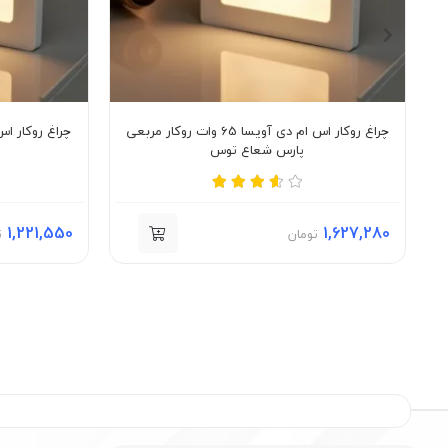
چراغ روکار اس ام دی آویسا 65 وات روکار مربعی
پارس شعاع توس
1,221,550
1,627,280
تومان
ت