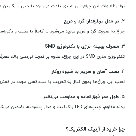
توان ۵۶ وات این چراغ اس ام دی باعث می‌شود تا حتی بزرگترین محیط‌ها نیز از نوری یکدست، قوی و دل‌پذیر بهره‌مند شوند. دیگر خبری از نقاط تاریک و کم‌نور نیست!
۲.
دو مدل پرطرفدار؛ گرد و مربع
چراغ به صورت گرد و مربع تولید می‌شود تا کاملاً با سقف و دکو
۳.
مصرف بهینه انرژی با تکنولوژی SMD
تکنولوژی مدرن SMD در این چراغ، علاوه بر قدرت نوردهی بالا، مصرف برق را به حداقل رسانده و به شما کمک می‌کند تا هم در هزینه‌های انرژی صرفه‌جویی کنید و هم محیطی مدرن داشته باشید.
۴.
نصب آسان و سریع به شیوه روکار
نصب این چراغ‌ها بدون نیاز به تخریب یا سیم‌کشی مجدد در کمترین
۵.
طول عمر فوق‌العاده و مقاومت بی‌نظیر
بدنه مقاوم، چیپ‌های LED باکیفیت و مدار پیشرفته، تضمین می‌کنند که سال‌ها بدون کاهش کیفیت نوری، چراغ برای شما کار کند.
چرا خرید از آرنیک الکتریک؟