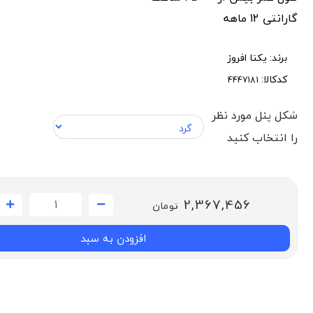
گارانتی 12 ماهه
برند:
یکتا افروز
کدکالا:
شکل پنل مورد نظر
را انتخاب کنید
2,367,456
تومان
افزودن به سبد