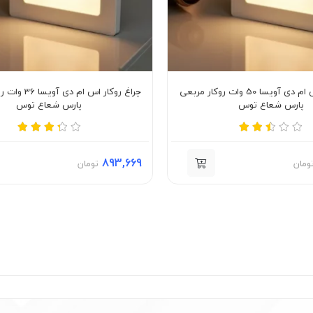
چراغ روکار اس ام دی آویسا 50 وات روکار مربعی
چراغ روکار اس ام 
پارس شعاع توس
پارس شعاع توس
893,669
ومان
تومان