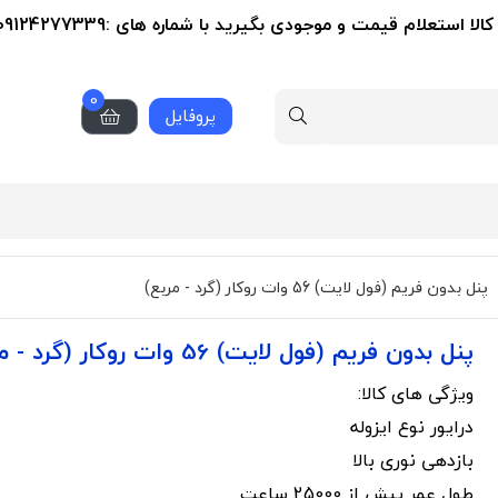
استعلام قیمت و موجودی بگیرید با شماره های :09124277339-02155356279
0
پروفایل
پنل بدون فریم (فول لایت) 56 وات روکار (گرد - مربع)
پنل بدون فریم (فول لایت) 56 وات روکار (گرد - مربع)
ویژگی های کالا:
درایور نوع ایزوله
بازدهی نوری بالا
طول عمر بیش از 25000 ساعت