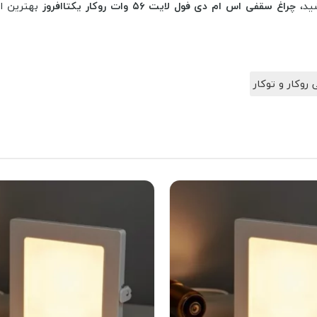
شید،
چراغ سقفی اس ام دی فول لایت ۵۶ وات روکار یکتاافروز
بهترین ان
روکار و توکار