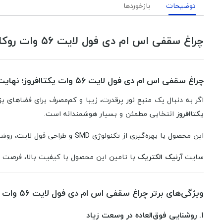
توضیحات
بازخوردها
چراغ سقفی اس ام دی فول لایت ۵۶ وات روکار یکتاافروز | روشنایی بی‌رقیب برای فضاهای بزرگ
چراغ سقفی اس ام دی فول لایت ۵۶ وات یکتاافروز؛ نهایت قدرت و زیبایی در یک محصول
اگر به دنبال یک منبع نور پرقدرت، زیبا و کم‌مصرف برای فضاهای 
یکتاافروز
انتخابی مطمئن و بسیار هوشمندانه است.
این محصول با بهره‌گیری از تکنولوژی SMD و طراحی فول لایت، روشنایی یکنواخت و بدون سایه را به ارمغان آورده و به راحتی تمامی نقاط فضا را پوشش می‌دهد.
سایت
آرنیک الکتریک
با تامین این محصول با کیفیت بالا، فرصت و
ویژگی‌های برتر چراغ سقفی اس ام دی فول لایت ۵۶ وات یکتاافروز
۱.
روشنایی فوق‌العاده در وسعت زیاد