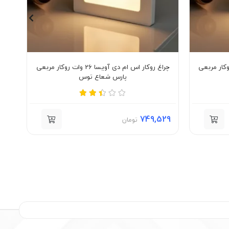
دی آویسا 36 وات روکار مربعی
چراغ روکار اس ام دی آویسا 26 وات روکار مربعی
پارس شعاع توس
48
749,529
تومان