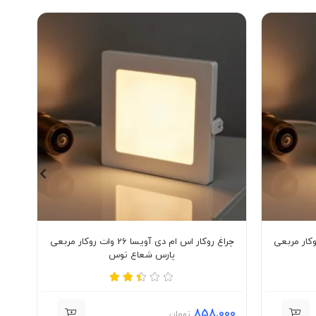
دی آویسا 36 وات روکار مربعی
چراغ روکار اس ام دی آویسا 26 وات روکار مربعی
پارس شعاع توس
000
858,000
تومان