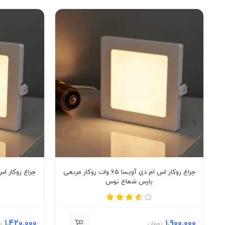
چراغ روکار اس ام دی آویسا 65 وات روکار مربعی
پارس شعاع توس
1,420,000
1,900,000
تومان
ت