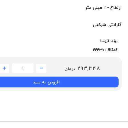
ارتفاع 30 میلی متر
گارانتی شرکتی
برند:
آروشا
کدکالا:
293,348
تومان
افزودن به سبد