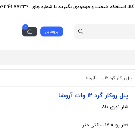
استعلام قیمت و موجودی بگیرید با شماره های :09124277339-02155356279
0
پروفایل
پنل روکار گرد ۱۲ وات آروشا
پنل روکار گرد ۱۲ وات آروشا
شار نوری 810
قطر رویه 17 سانتی متر