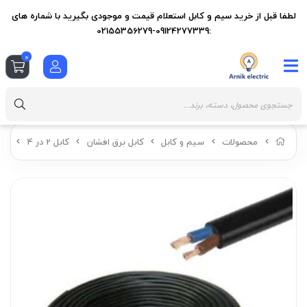
لطفا قبل از خرید سیم و کابل استعلام قیمت و موجودی بگیرید با شماره های
:09124277339-02155356279
0
محصولات
سیم و کابل
کابل برق افشان
کابل 2 در 4
کابل ب