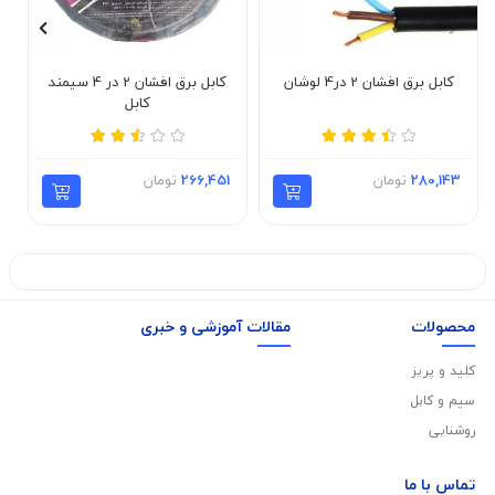
کابل برق افشان 2 در4 لوشان
کابل برق افشان 2 در 4 سیمند
کابل
280,143
تومان
266,451
تومان
محصولات
مقالات آموزشی و خبری
کلید و پریز
سیم و کابل
روشنایی
تماس با
ما