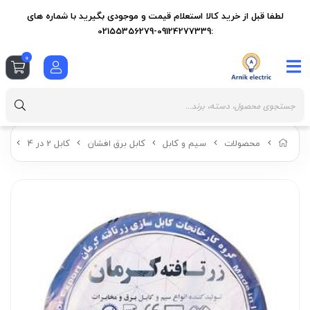
لطفا قبل از خرید کالا استعلام قیمت و موجودی بگیرید با شماره های
:09124277339-02155356279
0
محصولات
سیم و کابل
کابل برق افشان
کابل 2 در 4
کابل ب