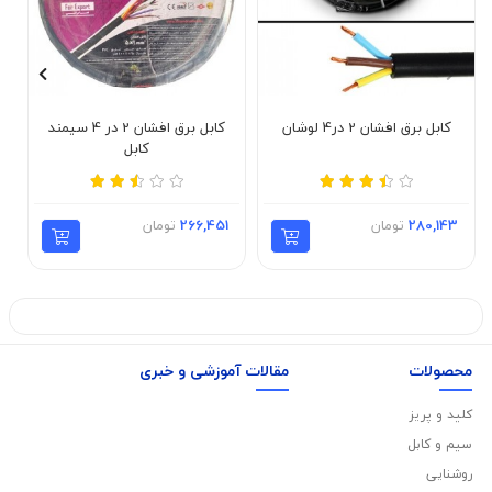
کابل برق افشان 2 در4 لوشان
کابل برق افشان 2 در 4 سیمند
کابل
280,143
تومان
266,451
تومان
محصولات
مقالات آموزشی و خبری
کلید و پریز
سیم و کابل
روشنایی