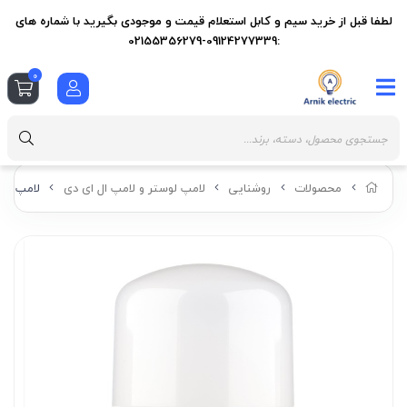
لطفا قبل از خرید سیم و کابل استعلام قیمت و موجودی بگیرید با شماره های
:09124277339-02155356279
0
محصولات
روشنایی
لامپ لوستر و لامپ ال ای دی
لامپ ال ای دی 30 وات