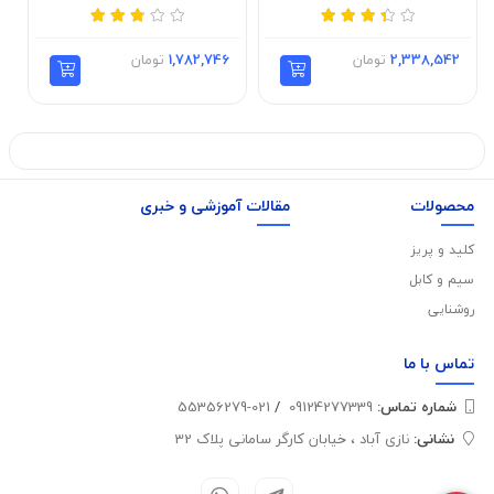
2,338,542
تومان
1,782,746
تومان
محصولات
مقالات آموزشی و خبری
کلید و پریز
سیم و کابل
روشنایی
تماس با
ما
شماره تماس‌:
09124277339
/
021-55356279
نشانی:
نازی آباد ، خیابان کارگر سامانی پلاک 32