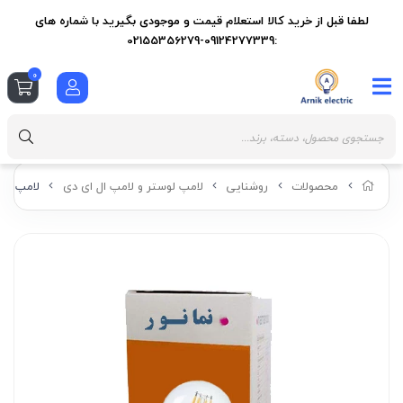
لطفا قبل از خرید کالا استعلام قیمت و موجودی بگیرید با شماره های
:09124277339-02155356279
0
محصولات
روشنایی
لامپ لوستر و لامپ ال ای دی
لامپ ال ای دی 8 وا