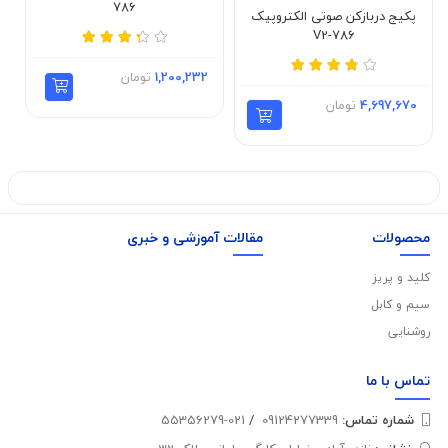
786
پکیج دربازکن صوتی الکتروپیک
V2-786
1,200,232
تومان
4,697,670
تومان
محصولات
مقالات آموزشی و خبری
کلید و پریز
سیم و کابل
روشنایی
تماس با
ما
شماره تماس‌:
09124277339
/
021-55356279