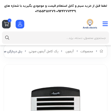
لطفا قبل از خرید سیم و کابل استعلام قیمت و موجودی بگیرید با شماره های
:09124277339-02155356279
0
محصولات
آیفون
پک کامل آیفون صوتی
پنل دربازکن صوتی 