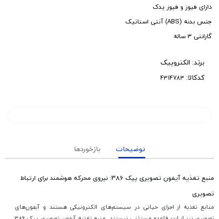
دارای فیوز و فیوز یدک
جنس بدنه (ABS) آنتی استاتیک
گارانتی 3 ساله
برند:
الکتروپیک
کدکالا:
توضیحات
بازخوردها
منبع تغذیه آیفون تصویری پیک 386: نیروی محرکه هوشمند برای ارتباط
تصویری
منابع تغذیه از اجزای حیاتی در سیستم‌های الکترونیکی هستند و آیفون‌های
تصویری نیز از این قاعده مستثنی نیستند. منبع تغذیه آیفون تصویری پیک 386