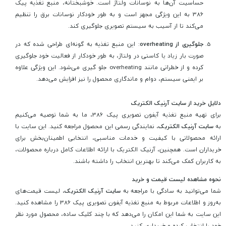
حساسیت آن‌ها به نوسانات ولتاژ است. خوشبختانه، منبع تغذیه پیک
386 به این ویژگی مجهز است و به طور خودکار نوسانات برق را تنظیم
می‌کند تا از آسیب به سیستم تصویری جلوگیری کند.
جلوگیری از overheating
: این منبع تغذیه به گونه‌ای طراحی شده که در
صورت بار زیاد یا کاستی در ولتاژ، به طور خودکار از فعالیت خود جلوگیری
کرده و از خطراتی مانند overheating جلو گیری می‌شود. این ویژگی علاوه
بر ایمنی سیستم، دوام و ماندگاری محصول را نیز افزایش می‌دهد.
دلایل خرید از سایت آرنیک الکتریک
برای تهیه منبع تغذیه آیفون تصویری پیک 386، ما به شما توصیه می‌کنیم
به
سایت آرنیک الکتریک
، نمایندگی رسمی این محصول مراجعه کنید. این سایت با
ارائه محصولاتی با کیفیت و خدمات مناسبی، انتخابی اطمینان‌بخش برای
خریداران است. همچنین، آرنیک الکتریک با ارائه اطلاعات کامل درباره محصولات،
به کاربران کمک می‌کند تا بهترین انتخاب را داشته باشند.
نحوه مشاهده لیست قیمت و خرید
شما می‌توانید به سادگی با مراجعه به
سایت آرنیک الکتریک
، لیست قیمت‌های
به‌روز و اطلاعات مربوط به منبع تغذیه آیفون تصویری پیک 386 را مشاهده کنید.
این سایت به شما این امکان را می‌دهد که با چند کلیک ساده، محصول مورد نظر
خود را انتخاب کرده و خریداری کنید.