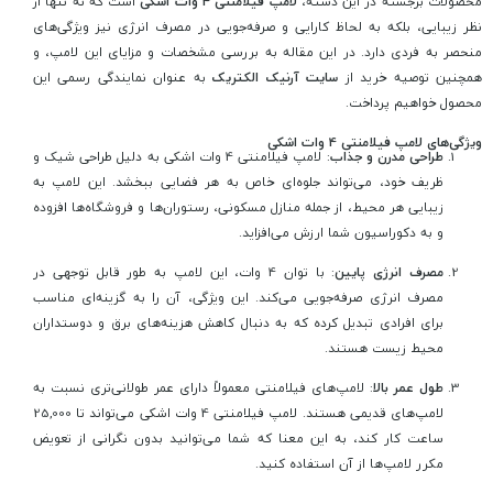
محصولات برجسته در این دسته،
لامپ فیلامنتی 4 وات اشکی
است که نه تنها از
نظر زیبایی، بلکه به لحاظ کارایی و صرفه‌جویی در مصرف انرژی نیز ویژگی‌های
منحصر به فردی دارد. در این مقاله به بررسی مشخصات و مزایای این لامپ، و
همچنین توصیه خرید از
سایت آرنیک الکتریک
به عنوان نمایندگی رسمی این
محصول خواهیم پرداخت.
ویژگی‌های لامپ فیلامنتی 4 وات اشکی
طراحی مدرن و جذاب
: لامپ فیلامنتی 4 وات اشکی به دلیل طراحی شیک و
ظریف خود، می‌تواند جلوه‌ای خاص به هر فضایی ببخشد. این لامپ به
زیبایی هر محیط، از جمله منازل مسکونی، رستوران‌ها و فروشگاه‌ها افزوده
و به دکوراسیون شما ارزش می‌افزاید.
مصرف انرژی پایین
: با توان 4 وات، این لامپ به طور قابل توجهی در
مصرف انرژی صرفه‌جویی می‌کند. این ویژگی، آن را به گزینه‌ای مناسب
برای افرادی تبدیل کرده که به دنبال کاهش هزینه‌های برق و دوستداران
محیط زیست هستند.
طول عمر بالا
: لامپ‌های فیلامنتی معمولاً دارای عمر طولانی‌تری نسبت به
لامپ‌های قدیمی هستند. لامپ فیلامنتی 4 وات اشکی می‌تواند تا 25,000
ساعت کار کند، به این معنا که شما می‌توانید بدون نگرانی از تعویض
مکرر لامپ‌ها از آن استفاده کنید.