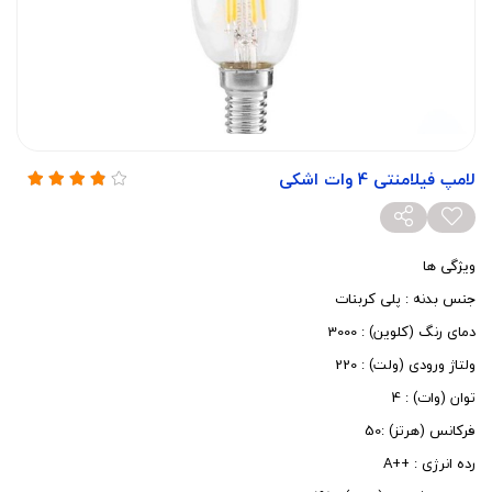
لامپ فیلامنتی 4 وات اشکی
ویژگی ها
جنس بدنه : پلی کربنات
دمای رنگ (کلوین) : 3000
ولتاژ ورودی (ولت) : 220
توان (وات) :‌ 4
فرکانس (هرتز) :‌50
رده انرژی :‌ ++A