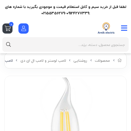
لطفا قبل از خرید سیم و کابل استعلام قیمت و موجودی بگیرید با شماره های
:09124277339-02155356279
0
محصولات
روشنایی
لامپ لوستر و لامپ ال ای دی
لامپ فیلامنتی