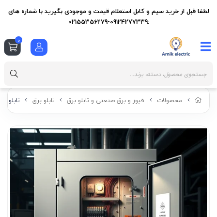
لطفا قبل از خرید سیم و کابل استعلام قیمت و موجودی بگیرید با شماره های
:09124277339-02155356279
0
محصولات
فیوز و برق صنعتی و تابلو برق
تابلو برق
تابلو برق 