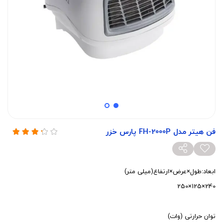
فن هیتر مدل FH-2000P پارس خزر
ابعاد:طول×عرض×ارتفاع(میلی متر)
240×125×250
توان حرارتی (وات)