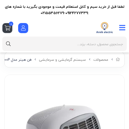
لطفا قبل از خرید سیم و کابل استعلام قیمت و موجودی بگیرید با شماره های
:09124277339-02155356279
0
محصولات
سیستم گرمایشی و سرمایشی
فن هیتر مدل FH-2000P پارس خزر