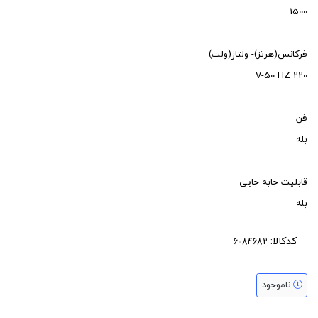
1500
فرکانس(هرتز)- ولتاژ(ولت)
220 V-50 HZ
فن
بله
قابلیت جابه جایی
بله
کدکالا:
ناموجود