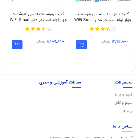
کلید ترموستات لمسی هوشمند
کلید ترموستات لمسی هوشمند
چهار لوله اشنایدر مدل WiFi Smart
چهار لوله اشنایدر مدل WiFi Smart
اش
TSR16
TSR13
12,916,800
تومان
11,409,840
تومان
محصولات
مقالات آموزشی و خبری
کلید و پریز
سیم و کابل
روشنایی
تماس با
ما