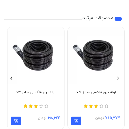
محصولات مرتبط
لوله برق فلکسی سایز 75
لوله برق فلکسی سایز 63
765,773
تومان
618,622
تومان