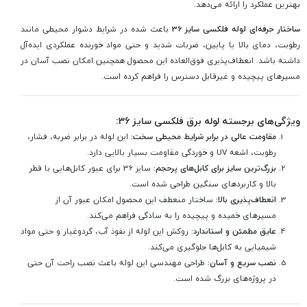
بهترین عملکرد را ارائه می‌دهد.
ساختار حرفه‌ای لوله فلکسی سایز 36
باعث شده در شرایط دشوار محیطی مانند
رطوبت، دمای بالا یا پایین، ضربات شدید و حتی مواد خورنده عملکردی ایده‌آل
داشته باشد. انعطاف‌پذیری فوق‌العاده این محصول همچنین امکان نصب آسان در
مسیرهای پیچیده و غیرقابل ‌دسترس را فراهم کرده است.
ویژگی‌های برجسته لوله برق فلکسی سایز 36:
مقاومت عالی در برابر شرایط محیطی سخت:
این لوله در برابر ضربه، فشار،
رطوبت، اشعه UV و خوردگی مقاومت بسیار بالایی دارد.
بزرگ‌ترین سایز برای کابل‌های پرحجم:
سایز 36 برای عبور کابل‌هایی با قطر
بالا و کاربردهای سنگین طراحی شده است.
انعطاف‌پذیری بالا:
ساختار منعطف این محصول امکان عبور آن از
مسیرهای خمیده و پیچیده را به سادگی فراهم می‌کند.
عایق مطمئن و استاندارد:
روکش این لوله از نفوذ آب، گردوغبار و حتی مواد
شیمیایی به کابل‌ها جلوگیری می‌کند.
نصب سریع و آسان:
طراحی مهندسی این لوله باعث نصب راحت آن حتی
در پروژه‌های بزرگ شده است.