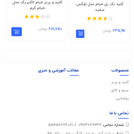
کلید و پریز خیام الکتریک مدل
کلید تک پل خیام مدل لوکس
خیام کرم
سفید
281,750
تومان
235,911
تومان
محصولات
مقالات آموزشی و خبری
کلید و پریز
سیم و کابل
روشنایی
تماس با
ما
شماره تماس‌:
09124277339
/
021-55356279
نشانی:
نازی آباد ، خیابان کارگر سامانی پلاک 32