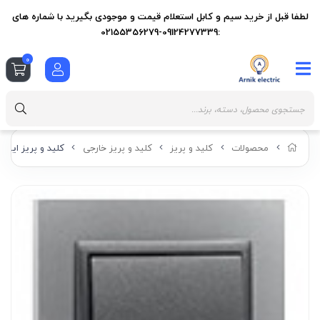
لطفا قبل از خرید سیم و کابل استعلام قیمت و موجودی بگیرید با شماره های
:09124277339-02155356279
0
محصولات
کلید و پریز
کلید و پریز خارجی
کلید و پریز ایفاپل سری LOGUS90 مدل ANIMATO رنگ میا