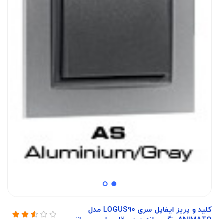
کلید و پریز ایفاپل سری LOGUS90 مدل