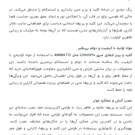
رنگ دودی در میانه کلید و پریز حس پایداری و استحکام را منتقل می‌کند، در
حالی که طوسی براق در قاب آن، با انعکاس نور و ایجاد عمق بصری، جذابیت فضا
را دوچندان می‌کند. این کلید و پریزها انتخابی مناسب برای فضاهایی مانند دفاتر
کاری، هتل‌ها و آپارتمان‌های مدرن هستند که در آن‌ها توجه به جزئیات و زیبایی
ظاهری اولویت دارد.
مواد اولیه با کیفیت و دوام بی‌نظیر
کلید و پریز ایفاپل سری LOGUS90 مدل ANIMATO
با استفاده از مواد اولیه‌ی با
کیفیت بالا ساخته شده‌اند تا دوام و استحکام بیشتری داشته باشند. این
محصولات در برابر سایش، خراش و حتی لکه‌پذیری مقاومت فوق‌العاده‌ای دارند که
از حفظ ظاهر براق و نو آن‌ها در طول زمان اطمینان حاصل می‌شود. این ویژگی‌ها
باعث می‌شوند که کلید و پریزها حتی در فضاهای پرتردد همچنان کارایی و زیبایی
خود را حفظ کنند.
نصب آسان و عملکرد موثر
این کلید و پریزها علاوه بر ظاهر زیبا، با طراحی کاربرپسند خود نصب ساده‌ای نیز
دارند. سیستم نصب این محصولات به گونه‌ای طراحی شده که افراد می‌توانند به
راحتی و در کمترین زمان ممکن آن‌ها را در مکان‌های مختلف نصب کنند.
بهره‌گیری از تکنولوژی پیشرفته در طراحی این کلید و پریزها، کارایی و طول عمر
بیشتری را برای آن‌ها به همراه دارد، بدین معنی که کاربران می‌توانند بدون