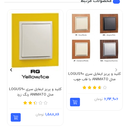
محصولات مرتبط
کلید و پریز ایفاپل سری LOGUS90
مدل ANIMATO با قاب چوب
طبیعی
کلید و پریز ایفاپل سری LOGUS90
مدل ANIMATO رنگ زرد
6,194,906
تومان
1,588,811
تومان