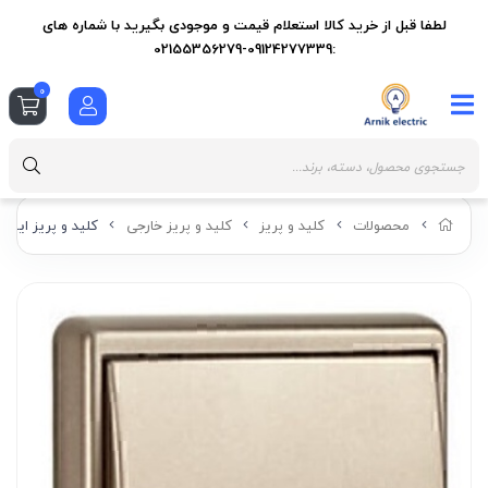
لطفا قبل از خرید کالا استعلام قیمت و موجودی بگیرید با شماره های
:09124277339-02155356279
0
محصولات
کلید و پریز
کلید و پریز خارجی
کلید و پریز ایفاپل سری APOLO 5000 مدل IZED