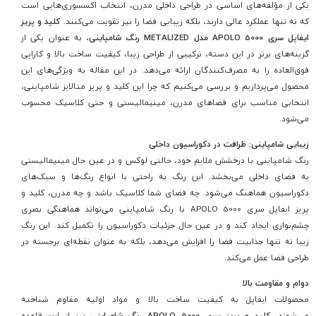
یکی از مؤلفه‌های اساسی در طراحی داخلی مدرن، انتخاب اکسسوری‌هایی است
که نه تنها عملکرد عالی دارند، بلکه زیبایی فضا را نیز تقویت می‌کنند.
کلید و پریز
ایفاپل سری APOLO 5000 مدل METALIZED رنگ شامپاینی
، به عنوان یکی از
گزینه‌های برتر در این دسته، ترکیبی از طراحی زیبا، کیفیت ساخت بالا و کارایی
فوق‌العاده را به مصرف‌کنندگان ارائه می‌دهد. در این مقاله به ویژگی‌های این
محصول می‌پردازیم و بررسی می‌کنیم که چرا این کلید و پریز متالایز شامپاینی،
انتخابی مناسب برای فضاهای مدرن، مینیمالیستی و حتی کلاسیک محسوب
می‌شود.
زیبایی شامپاینی: ظرافت در دکوراسیون داخلی
رنگ شامپاینی با درخشش ملایم خود، حالتی لوکس و در عین حال مینیمالیستی
به فضای داخلی می‌بخشد. این رنگ به راحتی با انواع رنگ‌ها و سبک‌های
دکوراسیون هماهنگ می‌شود. چه فضای شما کلاسیک باشد و چه مدرن، کلید و
پریز ایفاپل سری APOLO 5000 با رنگ شامپاینی می‌تواند هماهنگی بصری
چشم‌نوازی ایجاد کند و در عین حال جزئیات دکوراسیون را تکمیل کند. این رنگ
زیبا نه تنها جذابیت فضا را افزایش می‌دهد، بلکه به عنوان نقطه‌ای برجسته در
طراحی فضا عمل می‌کند.
دوام و مقاومت بالا
محصولات ایفاپل به کیفیت ساخت بالا و مواد اولیه مقاوم شناخته
می‌شوند.
کلید و پریز سری APOLO 5000 رنگ شامپاینی
نیز از این قاعده