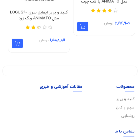
مدل ANIMATO با قاب چوب
طبیعی
کلید و پریز ایفاپل سری LOGUS90
مدل ANIMATO رنگ زرد
6,194,906
تومان
1,588,811
تومان
محصولات
مقالات آموزشی و خبری
کلید و پریز
سیم و کابل
روشنایی
تماس با
ما