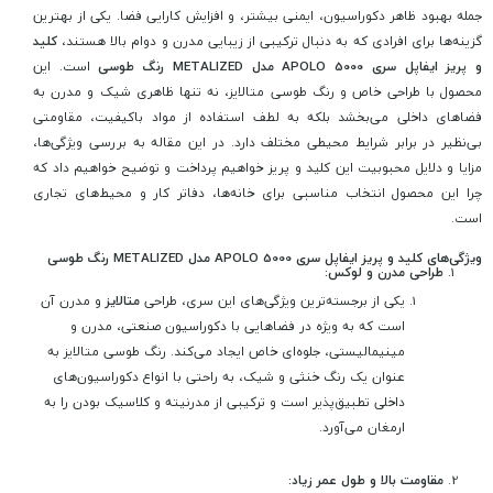
جمله بهبود ظاهر دکوراسیون، ایمنی بیشتر، و افزایش کارایی فضا. یکی از بهترین
گزینه‌ها برای افرادی که به دنبال ترکیبی از زیبایی مدرن و دوام بالا هستند،
کلید
و پریز ایفاپل سری APOLO 5000 مدل METALIZED رنگ طوسی
است. این
محصول با طراحی خاص و رنگ طوسی متالایز، نه تنها ظاهری شیک و مدرن به
فضاهای داخلی می‌بخشد بلکه به لطف استفاده از مواد باکیفیت، مقاومتی
بی‌نظیر در برابر شرایط محیطی مختلف دارد. در این مقاله به بررسی ویژگی‌ها،
مزایا و دلایل محبوبیت این کلید و پریز خواهیم پرداخت و توضیح خواهیم داد که
چرا این محصول انتخاب مناسبی برای خانه‌ها، دفاتر کار و محیط‌های تجاری
است.
ویژگی‌های کلید و پریز ایفاپل سری APOLO 5000 مدل METALIZED رنگ طوسی
طراحی مدرن و لوکس:
یکی از برجسته‌ترین ویژگی‌های این سری، طراحی
متالایز
و مدرن آن
است که به ویژه در فضاهایی با دکوراسیون صنعتی، مدرن و
مینیمالیستی، جلوه‌ای خاص ایجاد می‌کند. رنگ طوسی متالایز به
عنوان یک رنگ خنثی و شیک، به راحتی با انواع دکوراسیون‌های
داخلی تطبیق‌پذیر است و ترکیبی از مدرنیته و کلاسیک بودن را به
ارمغان می‌آورد.
مقاومت بالا و طول عمر زیاد: