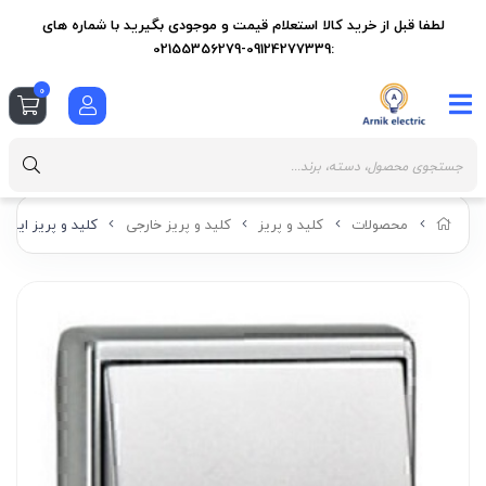
لطفا قبل از خرید کالا استعلام قیمت و موجودی بگیرید با شماره های
:09124277339-02155356279
0
محصولات
کلید و پریز
کلید و پریز خارجی
کلید و پریز ایفاپل سری APOLO 5000 مدل D