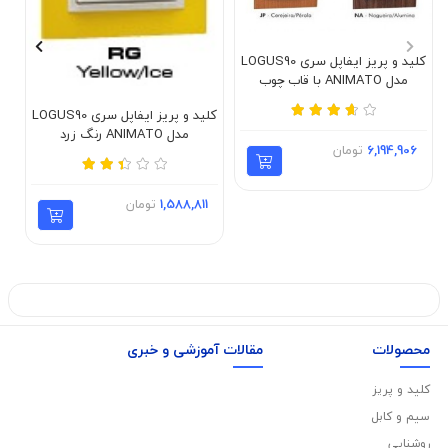
کلید و پریز ایفاپل سری LOGUS90
مدل ANIMATO با قاب چوب
طبیعی
کلید و پریز ایفاپل سری LOGUS90
مدل ANIMATO رنگ زرد
6,194,906
تومان
1,588,811
تومان
محصولات
مقالات آموزشی و خبری
کلید و پریز
سیم و کابل
روشنایی