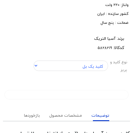
ولتاژ: 220 ولت
کشور سازنده : ایران
ضمانت : پنج سال
برند:
آسیا التریک
کدکالا:
نوع کلید و
پریز
توضیحات
مشخصات محصول
بازخوردها