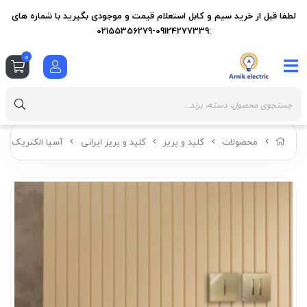
لطفا قبل از خرید سیم و کابل استعلام قیمت و موجودی بگیرید با شماره های
:09124277339-02155356279
0
محصولات
کلید و پریز
کلید و پریز ایرانی
آسیا الکتریک