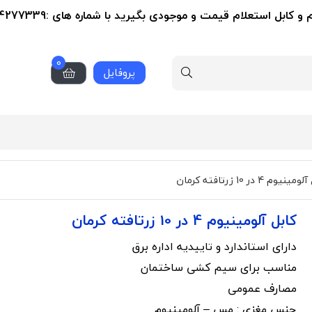
ل استعلام قیمت و موجودی بگیرید با شماره های :09124277339-02155356279
0
پروفایل
نیوم 4 در 10 زرتافته کرمان
کابل آلومینیوم 4 در 10 زرتافته کرمان
دارای استاندارد و تاییدیه اداره برق
مناسب برای سیم کشی ساختمان
مصارف عمومی
جنس مغزی : مس – آلومینیوم