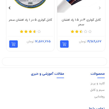
کابل کولری 4 در 1.5 راد افشان
کابل کولری ۵ در ۱ راد افشان سحر
کا
سحر
19,989,867
تومان
17,566,765
تومان
محصولات
مقالات آموزشی و خبری
کلید و پریز
سیم و کابل
روشنایی
تماس با
ما