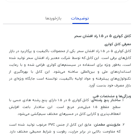
توضیحات
بازخوردها
کابل کولری ۵ در 1.5 راد افشان سحر
معرفی کابل کولری
کابل کولری ۵ در 1.5 راد افشان سحر یکی از محصولات باکیفیت و پرکاربرد در بازار
کابل‌های برقی است. این کابل که توسط شرکت معتبر راد افشان سحر تولید شده
است، به‌طور ویژه برای استفاده در سیستم‌های کولری طراحی شده و با رعایت
استانداردهای ملی و بین‌المللی ساخته می‌شود. این کابل با بهره‌گیری از
تکنولوژی‌های پیشرفته و مواد اولیه باکیفیت، توانسته است جایگاه ویژه‌ای در
بازار مصرف خود بدست آورد.
ویژگی‌ها و مشخصات فنی
ساختار پنج‌ رشته‌ای:
کابل کولری ۵ در 1.5 دارای پنج رشته هادی مسی با
سطح مقطع 1.5 میلی‌متر مربع است. این ساختار باعث افزایش
انعطاف‌پذیری و کارایی کابل در مسیرهای مختلف سیم‌کشی می‌شود.
عایق‌بندی مطمئن:
عایق این کابل از جنس PVC مرغوب تولید شده است
که مقاومت بالایی در برابر حرارت، رطوبت و شرایط محیطی مختلف دارد.