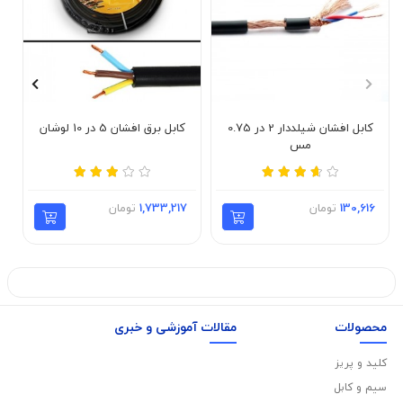
کابل افشان شیلددار 2 در 0.75
کابل برق افشان 5 در 10 لوشان
مس
130,616
تومان
1,733,217
تومان
محصولات
مقالات آموزشی و خبری
کلید و پریز
سیم و کابل