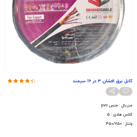
کابل برق افشان 3 در 16 سیمند
متریال : جنس pvc
کلاس هادی : 5
ولتاژ : 450/750