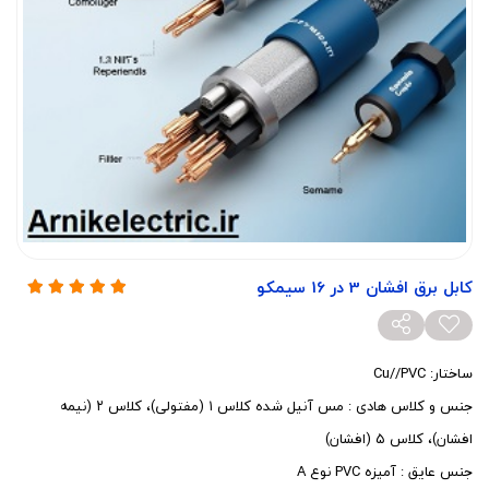
کابل برق افشان 3 در 16 سیمکو
ساختار: Cu//PVC
جنس و کلاس هادی : مس آنیل شده کلاس ۱ (مفتولی)، کلاس ۲ (نیمه
افشان)، کلاس ۵ (افشان)
جنس عایق : آمیزه PVC نوع A