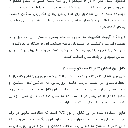
محدود است. کابل 3 در 16 سیمکو دارای سه رشته مسی با سطح مقطع 16
میلی‌متر مربع بوده که با عایق PVC مقاوم در برابر شرایط محیطی نامساعد
پوشیده شده‌اند. این محصول برای انتقال جریان‌های الکتریکی سنگین مناسب
است و می‌تواند در پروژه‌های صنعتی و ساختمانی با نیاز به برق‌رسانی مطمئن،
به کار گرفته شود.
فروشگاه
آرنیک الکتریک
به عنوان نماینده رسمی سیمکو، این محصول را با
تضمین اصالت و کیفیت به مشتریان عرضه می‌کند. این فروشگاه با بهره‌گیری از
تیم مشاوره فنی حرفه‌ای، به مشتریان خود کمک می‌کند تا بهترین کابل را بر
اساس نیازهای پروژه‌هایشان انتخاب کنند.
کابل برق افشان 3 در 16 سیمکو چیست؟
کابل برق افشان 3 در 16 سیمکو با ساختار افشان خود، برای پروژه‌هایی که نیاز به
انعطاف‌پذیری در نصب دارند، مانند برق‌رسانی به ماشین‌آلات سنگین و
سیستم‌های برق صنعتی، بسیار مناسب است. این کابل شامل سه رشته مسی با
سطح مقطع 16 میلی‌متر مربع است که به دلیل ضخامت بالای مس، توانایی
انتقال جریان‌های الکتریکی سنگین را داراست.
عایق استفاده شده در این کابل، از نوع PVC است که مقاومت بالایی در برابر
عوامل محیطی مانند رطوبت، حرارت و فشار دارد. این ویژگی‌ها باعث می‌شود که
کابل 3 در 16 سیمکو به عنوان یک انتخاب مطمئن و با دوام برای برق‌رسانی در