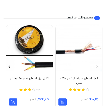
محصولات مرتبط
کابل افشان شیلددار 2 در 0.75
کابل برق افشان 5 در 10 لوشان
مس
130,616
تومان
1,733,217
تومان