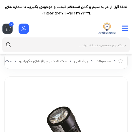
لطفا قبل از خرید سیم و کابل استعلام قیمت و موجودی بگیرید با شماره های
:09124277339-02155356279
0
محصولات
روشنایی
جت لایت و چراغ های دکوراتیو
جت لایت ۳در 1 وات یک