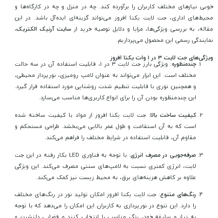
خوبی نیازهای مختلف کاربران را برآورده کند. چه در منزل و چه در کارگاه‌ها و
محیط‌های اداری، جت لایت یکتا افروز می‌تواند گزینه‌ای ایده‌آل باشد. در این
مقاله، به بررسی ویژگی‌ها، مزایا و دلایل توصیه خرید از
سایت آرنیک الکتریک
،
نمایندگی رسمی این محصول می‌پردازیم.
ویژگی‌های جت لایت ۳ در ۱ وات یکتا افروز
چندمنظوره
: ویژگی بارز جت لایت ۳ در ۱، قابلیت استفاده آن در سه حالت
مختلف است. این ابزار می‌تواند به عنوان لامپ رومیزی، نورپرداز محیطی،
و همچنین نوری با قابلیت تنظیم شدت روشنایی مورد استفاده قرار گیرد.
این چندمنظوره بودن آن را برای انواع کاربری‌ها مناسب می‌سازد.
کیفیت ساخت بالا
: جت لایت یکتا افروز از مواد با کیفیت ساخته شده
است که به آن استقامت و طول عمر بالایی می‌بخشد. طراحی مستحکم و
مقاوم آن، قابلیت استفاده در شرایط مختلف را فراهم می‌کند.
صرفه‌جویی در مصرف انرژی
: با توجه به فناوری LED بکار رفته در این جت
لایت، انرژی کمتری نسبت به لامپ‌های سنتی مصرف می‌کند. این ویژگی
علاوه بر کاهش هزینه‌های برق، به محیط زیست نیز کمک می‌کند.
رنگ‌های متنوع
: جت لایت یکتا افروز امکان تولید نور در رنگ‌های مختلف
را دارد. این تنوع در نورپردازی به کاربران این امکان را می‌دهد که با توجه
به نیاز و سلیقه خود، رنگ مناسب را انتخاب کنند و فضایی دلنشین و