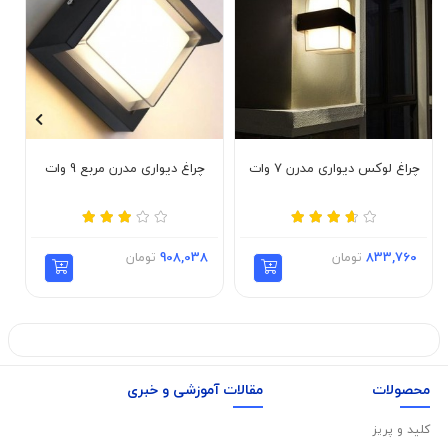
چراغ لوکس دیواری مدرن 7 وات
چراغ دیواری مدرن مربع 9 وات
833,760
تومان
908,038
تومان
محصولات
مقالات آموزشی و خبری
کلید و پریز