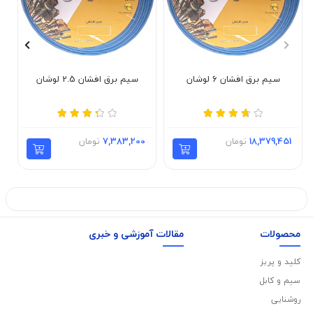
سیم برق افشان 6 لوشان
سیم برق افشان 2.5 لوشان
18,379,451
تومان
7,383,200
تومان
محصولات
مقالات آموزشی و خبری
کلید و پریز
سیم و کابل
روشنایی