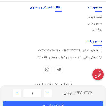
محصولات
مقالات آموزشی و خبری
کلید و پریز
سیم و کابل
روشنایی
تماس با
ما
شماره تماس‌:
09124277339
/
021-55356279
نشانی:
نازی آباد ، خیابان کارگر سامانی پلاک 32
فروشگاه ساخته شده با شاپفا
297,376
تومان
افزودن به سبد