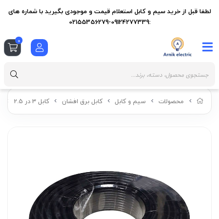
لطفا قبل از خرید سیم و کابل استعلام قیمت و موجودی بگیرید با شماره های
:09124277339-02155356279
0
محصولات
سیم و کابل
کابل برق افشان
کابل 3 در 2.5
ک