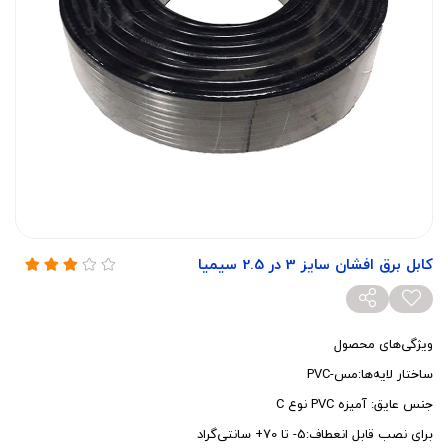
کابل برق افشان سایز 3 در 2.5 سیمیا
ویژگی‌های محصول
ساختار لایه‌ها:مس-PVC
جنس عایق: آمیزه PVC نوع C
برای نصب قابل انعطاف:5- تا 70+ سانتی‌گراد