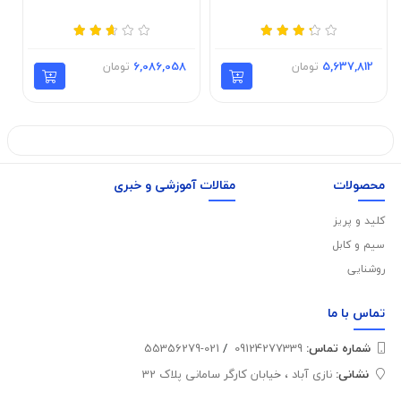
5,637,812
تومان
6,086,058
تومان
محصولات
مقالات آموزشی و خبری
کلید و پریز
سیم و کابل
روشنایی
تماس با
ما
شماره تماس‌:
09124277339
/
021-55356279
نشانی:
نازی آباد ، خیابان کارگر سامانی پلاک 32