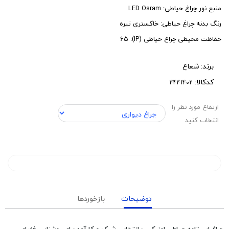
منبع نور چراغ حیاطی: LED Osram
رنگ بدنه چراغ حیاطی: خاکستری تیره
حفاظت محیطی چراغ حیاطی (IP): 65
برند:
شعاع
کدکالا:
ارتفاع مورد نظر را
انتخاب کنید
توضیحات
بازخوردها
چراغ ایستاده حیاطی اونیکس: انتخابی شیک و کارآمد برای روشنایی فضای