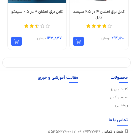
کابل برق افشان 4 در 2.5 سیمند
کابل برق افشان 4 در 2.5 سیمکو
کابل
294,160
تومان
133,837
تومان
محصولات
مقالات آموزشی و خبری
کلید و پریز
سیم و کابل
روشنایی
تماس با
ما
شماره تماس‌:
09124277339
/
021-55356279