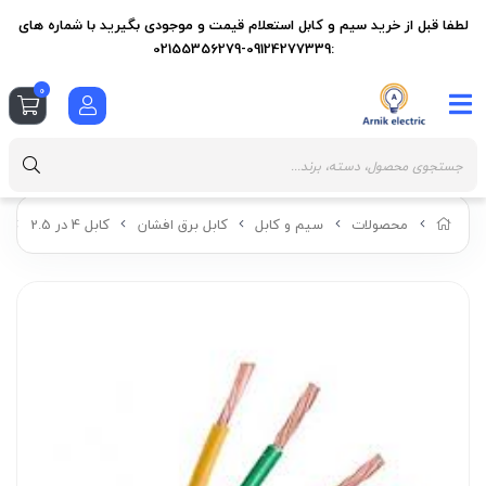
لطفا قبل از خرید سیم و کابل استعلام قیمت و موجودی بگیرید با شماره های
:09124277339-02155356279
0
محصولات
سیم و کابل
کابل برق افشان
کابل 4 در 2.5
ک