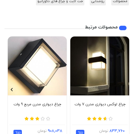
محصولات
روشنایی
جت لایت و چراغ های دکوراتیو
محصولات مرتبط
چراغ لوکس دیواری مدرن 7 وات
چراغ دیواری مدرن مربع 9 وات
833,760
تومان
908,038
تومان