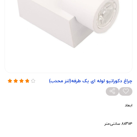
چراغ دکوراتیو لوله ای یک طرفه(لنز محدب)
ابعاد
۸x۳x۴ سانتی‌متر