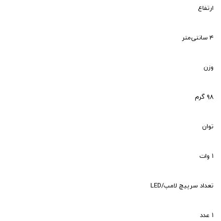
ارتفاع
۴ سانتی‌متر
وزن
۹۸ گرم
توان
۱ وات
تعداد سرپیچ لامپ/LED
۱ عدد