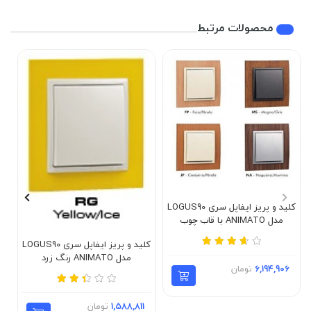
محصولات مرتبط
کلید و پریز ایفاپل سری LOGUS90
مدل ANIMATO با قاب چوب
طبیعی
کلید و پریز ایفاپل سری LOGUS90
مدل ANIMATO رنگ زرد
6,194,906
تومان
1,588,811
تومان