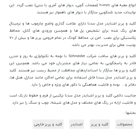
انواع جعبه های 60mm (صفحات گچی، دیوار های آجری یا بنتی) نصب گردد. این
تولیدات جدید تلسکوپی سازگار با دیوار های ناهموار نیز هستند.
کلید و پریز اشنایدر مدل سدنا دارای علامت گذاری واضح چارچوب ها و ترمینال
های رنگ شده برای تشخیص پل ها و همچنین ورودی های کابل، محافظ
پلاستیکی برای نصب امن تر، محافظ کودک در تمام خروجی پریز ها و بیش از 70
یونیت عملی برای مدیریت بهتر می باشد.
کلید و پریز های ساخت شرکت Schneider با توجه به تکنولوژی به روز و مدرن
قادر به پاسخگویی به تمامی نیاز های مشتریان خود می باشد. همچنین این
کلید و پریز ها سازگار با استانداردهای محافظت از محیط زیست نیز هستند. کلید
و پریز اشنایدر مدل سدنا قابل استفاده برای تمامی اماکن مانند منازل، هتل ها،
دفاتر و... بوده و قابلیت هماهنگی با دکور های ویژه و خاص را دارد.
جذابیت دائمی کلید و پریز اشنایدر مدل سدنا ترکیبی از فرم و خطوط باریک است
و قابلیت ارایه در رنگ های مختلف و مدل های شیشه، چوب و سنگ را نیز دارد.
بخشها :
محصولات
کلید و پریز
اشنایدر
کلید و پریز خارجی