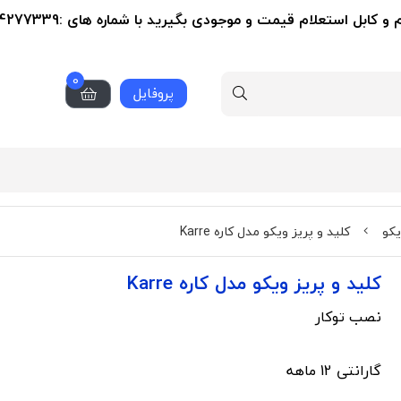
ل استعلام قیمت و موجودی بگیرید با شماره های :09124277339-02155356279
0
پروفایل
یکو
کلید و پریز ویکو مدل کاره Karre
کلید و پریز ویکو مدل کاره Karre
نصب توکار
گارانتی 12 ماهه