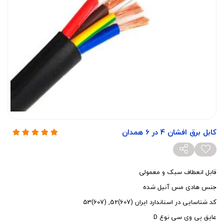
کابل برق افشان 4 در 6 همدان
قابل انعطاف سبک و معمولی
جنس هادی مس آنیل شده
کد شناسایی در استاندارد ایران (607)52, (607)53
عایق پی وی سی نوع D