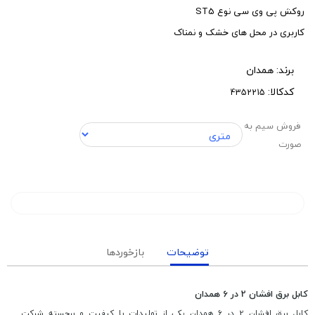
روکش پی وی سی نوع ST5
کاربری در محل های خشک و نمناک
برند:
همدان
کدکالا:
فروش سیم به
صورت
توضیحات
بازخوردها
کابل برق افشان 2 در 6 همدان
کابل برق افشان 2 در 6 همدان یکی از تولیدات با کیفیت و برجسته شرکت