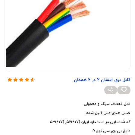
کابل برق افشان 2 در 6 همدان
قابل انعطاف سبک و معمولی
جنس هادی مس آنیل شده
کد شناسایی در استاندارد ایران (607)52, (607)53
عایق پی وی سی نوع D