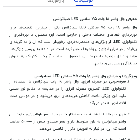
توضیحات
بازخوردها
معرفی وال واشر 18 وات 75 سانتی LED صباترانس
وال واشر 18 وات 75 سانتی LED صباترانس یکی از بهترین انتخاب‌ها برای
نورپردازی فضاهای مختلف داخلی و خارجی است. این محصول با بهره‌گیری از
تکنولوژی LED، از ویژگی‌های منحصربه‌فردی برخوردار است که آن را به گزینه‌ای
پرطرفدار در میان انواع وال واشرها تبدیل کرده است. در ادامه به بررسی ویژگی‌ها،
مزایا و دلایل توصیه به خرید این محصول از سایت آرنیک الکتریک به عنوان
نمایندگی رسمی می‌پردازیم.
ویژگی‌ها و مزایای وال واشر 18 وات 75 سانتی LED صباترانس
صرفه‌جویی در مصرف انرژی
: وال واشر 18 وات صباترانس با استفاده از
تکنولوژی LED، کمترین مصرف انرژی را در مقایسه با منابع نور سنتی
دارد. این ویژگی باعث کاهش هزینه‌های برق می‌شود و در طولانی مدت
اقتصادی به نظر می‌آید.
طول عمر بالا
: LEDها به علت ساختار خاص خود، عمر طولانی‌تری دارند. وال
واشر صباترانس به طور متوسط دارای عمر مفیدی بیش از 50,000 ساعت
است که این امر نیاز به تعویض مکرر را کاهش می‌دهد.
کاهش تولید حرارت
: یکی از مشکلات منابع نور قدیمی، تولید حرارت زیاد