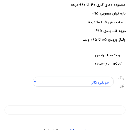
محدوده دمای کاری 40- تا 60+ درجه
بازه توان مصرفی 0.95
زاویه تابش 5 تا 90 درجه
درجه آب بندی IP65
ولتاژ ورودی 85 تا 265 ولت
برند:
صبا ترانس
کدکالا:
رنگ
نور