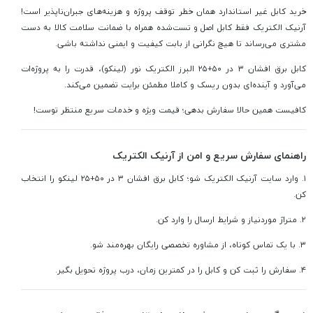
خرید کابل غیر استاندارد همان خطر توقف پروژه و هزینه‌های جبران‌ناپذیر است!
آرنیک الکتریک فقط کابل اصل و تست‌شده همراه با ضمانت سلامت کالا به دست
مشتری می‌رساند تا هیچ نگرانی از بابت کیفیت و ایمنی نداشته باشی.
کابل برق افشان ۳ در ۵۰+۲۵ البرز الکتریک نور (لینکو)، قدرت را به پروژه‌ات
می‌آورد و آینده‌ای بدون ریسک و کاملا مطمئن برایت تضمین می‌کند.
کافیست همین حالا سفارش بدهی؛ قیمت ویژه و خدمات سریع منتظر توست!
راهنمای سفارش سریع و امن از آرنیک الکتریک
۱. وارد سایت آرنیک الکتریک شو؛ کابل برق افشان ۳ در ۵۰+۲۵ لینکو را انتخاب
کن.
۲. متراژ موردنیاز و شرایط ارسال را وارد کن.
۳. با یک تماس کوتاه، از مشاوره تخصصی رایگان بهره‌مند شو.
۴. سفارش را ثبت کن و کابل را در کمترین زمان، درب پروژه تحویل بگیر.