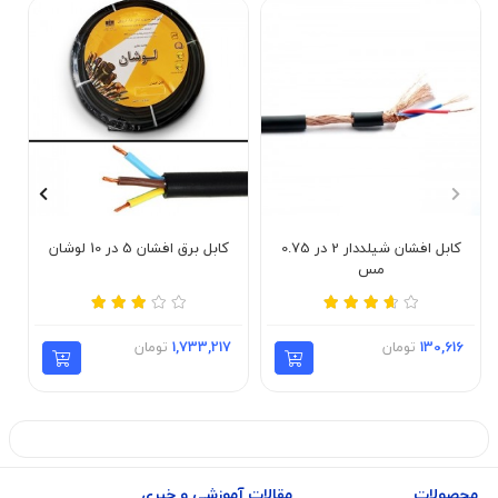
کابل افشان شیلددار 2 در 0.75
کابل برق افشان 5 در 10 لوشان
مس
130,616
تومان
1,733,217
تومان
محصولات
مقالات آموزشی و خبری