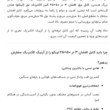
بزرگ هستی،
کابل برق افشان ۳ در ۵۰+۲۵ البرز الکتریک نور (لینکو)
همان
گزینه‌ای است که ایمنی، قدرت و دوام را یکجا به پروژه‌ات می‌آورد. کابل افشان
سه‌فاز با مقطع اصلی ۵۰ میلی‌متر مربع و رشته نول ۲۵ میلی‌متر مربع، جواب‌گوی
تمام نیازهای برق‌رسانی با حجم مصرف بالا است.
حالا وقت آن رسیده که این کابل حرفه‌ای را از آرنیک الکتریک بخری تا از
مزیت‌های ویژه و تضمین کیفیت آن لذت ببری.
چرا باید کابل افشان ۳ در ۵۰+۲۵ لینکو را از آرنیک الکتریک سفارش
بدهم؟
هادی مسی با بالاترین رسانایی:
کمترین افت ولتاژ حتی در مسافت‌های طولانی و بارهای سنگین.
انعطاف‌پذیری فوق‌العاده:
نصب آسان در مسیرهای مختلف بدون نگرانی از آسیب‌دیدگی در هنگام
اجرا.
عایق و روکش مقاوم PVC: