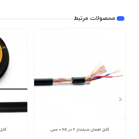
محصولات مرتبط
کابل افشان شیلددار 2 در 0.75 مس
کابل بر