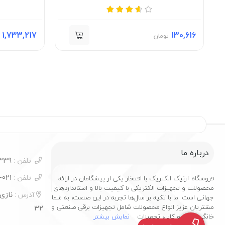
1,733,217
130,616
تومان
درباره ما
تلفن :
09124277339
تلفن :
021-55356279
فروشگاه آرنیک الکتریک با افتخار یکی از پیشگامان در ارائه
محصولات و تجهیزات الکتریکی با کیفیت بالا و استانداردهای
آدرس :
نازی 
جهانی است. ما با تکیه بر سال‌ها تجربه در این صنعت، به شما
مشتریان عزیز انواع محصولات شامل تجهیزات برقی صنعتی و
32
خانگی، سیم و کابل، تجهیزات
نمایش بیشتر