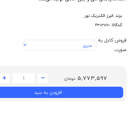
برند:
البرز الکتریک نور
کدکالا:
فروش کابل به
صورت
5,773,597
تومان
افزودن به سبد