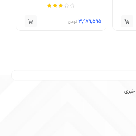
372
3,979,595
تومان
خبری