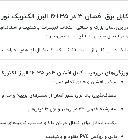
کابل برق افشان 3 در 35+16 البرز الکتریک نور (لینکو) | برق‌رسانی قدرتمند، انتخاب پیمانکاران حرفه‌ای
در پروژه‌های بزرگ و حیاتی، انتخاب تجهیزات باکیفیت و استاندار
را در انتقال جریان با ظرفیت بالا نمی‌پذیرند.
با خرید این کابل از سایت آرنیک الکتریک، خیال‌تان همیشه راح
ویژگی‌های بی‌رقیب کابل افشان 3 در 35+16 البرز الکتریک نور
ساختار افشان و هادی تمام مس:
انعطاف‌پذیری بالا برای عبور آسان از مسیرهای پرپیچ و خم و
سه رشته قدرتی ۳۵ میلی‌متر و نول ۱۶ میلی‌متر:
ترکیب ایدئال برای انتقال جریان بالا و مناسب کاربردهای سن
عایق و روکش PVC مقاوم و باکیفیت: