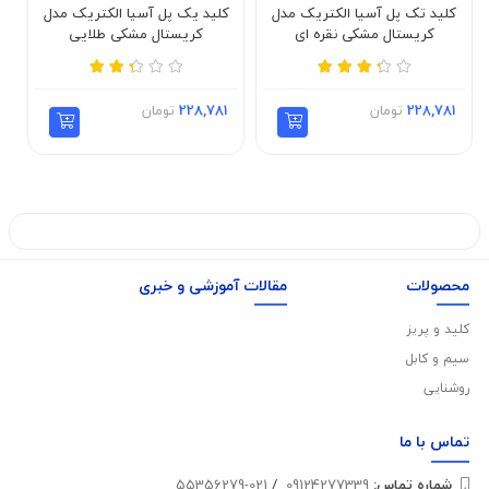
کلید تک پل آسیا الکتریک مدل
کلید یک پل آسیا الکتریک مدل
ک
کریستال مشکی نقره ای
کریستال مشکی طلایی
228,781
تومان
228,781
تومان
محصولات
مقالات آموزشی و خبری
کلید و پریز
سیم و کابل
روشنایی
تماس با
ما
شماره تماس‌:
09124277339
/
021-55356279