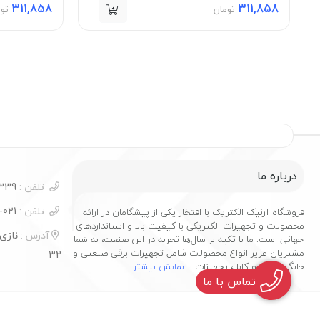
311,858
311,858
تومان
تو
درباره ما
تلفن :
09124277339
تلفن :
021-55356279
فروشگاه آرنیک الکتریک با افتخار یکی از پیشگامان در ارائه
محصولات و تجهیزات الکتریکی با کیفیت بالا و استانداردهای
آدرس :
نازی 
جهانی است. ما با تکیه بر سال‌ها تجربه در این صنعت، به شما
مشتریان عزیز انواع محصولات شامل تجهیزات برقی صنعتی و
32
خانگی، سیم و کابل، تجهیزات
نمایش بیشتر
تماس با ما