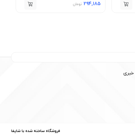
85
294,185
تومان
خبری
فروشگاه ساخته شده با شاپفا